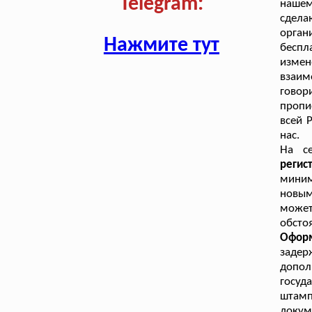
Telegram:
нашем
сдела
орган
Нажмите тут
бесп
изме
взаим
говор
пропи
всей 
нас.
На се
реги
миним
новы
может
обсто
Офор
задер
допол
госуд
штамп
докум