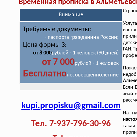
Временная прописка в Альметьевс
Стран
Внимание
Услуг
Требуемые документы:
вост
прили
- паспорта гражданина России;
детс
Цена формы 3:
ГАИ.П
от 8 000
рублей - 1 человек (90 дней)
профе
от 7 000
рублей - 1 человек
Пожа
Бесплатно
недо
несовершеннолетние
Альме
Если 
знайт
рассм
kupi.propisku@gmail.com
На н
наст
Тел. 7-937-796-30-96
така
пропи