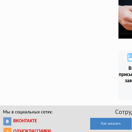
В
присы
зая
Сотру
Мы в социальных сетях:
ВКОНТАКТЕ
Как заказать
ОДНОКЛАССНИКИ