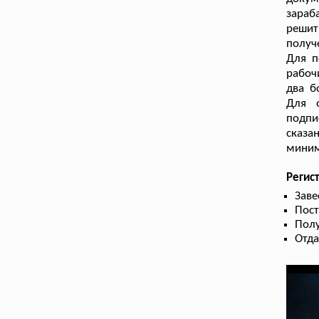
зараб
решит
получ
Для п
рабоч
два б
Для 
подпи
сказа
миним
Регис
Заве
Пост
Полу
Отда